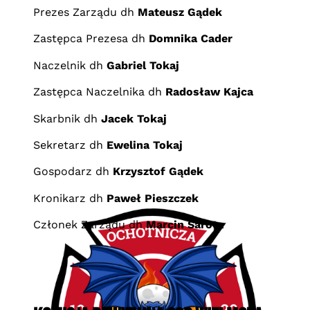
Prezes Zarządu dh
Mateusz Gądek
Zastępca Prezesa
dh
Domnika Cader
Naczelnik
dh
Gabriel Tokaj
Zastępca Naczelnika
dh
Radosław Kajca
Skarbnik
dh
Jacek Tokaj
Sekretarz
dh
Ewelina Tokaj
Gospodarz
dh
Krzysztof Gądek
Kronikarz
dh
Paweł Pieszczek
Członek Zarządu
dh
Marcin Sarota