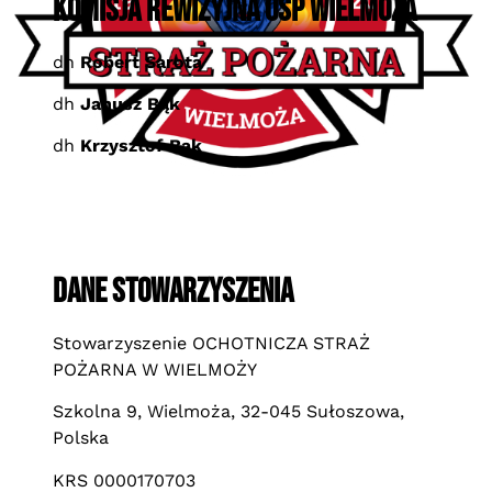
Komisja Rewizyjna OSP WIelmoża
dh
Robert Sarota
dh
Janusz Bąk
dh
Krzysztof Bąk
dane stowarzyszenia
Stowarzyszenie OCHOTNICZA STRAŻ
POŻARNA W WIELMOŻY
Szkolna 9, Wielmoża, 32-045 Sułoszowa,
Polska
KRS 0000170703